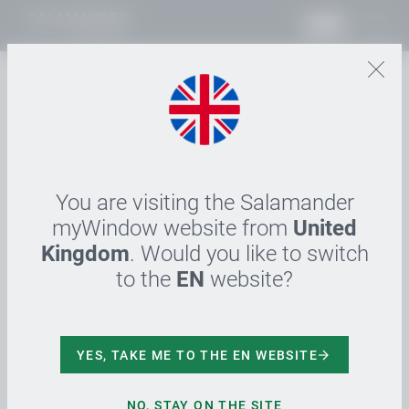
IN
06.06.2024
Salamander stellt
auf Mehrweg-
Transportverpackun
You are visiting the Salamander
myWindow website from
United
gen um
Kingdom
. Would you like to switch
to the
EN
website?
Nächster Schritt zum
klimaneutralen
YES, TAKE ME TO THE EN WEBSITE
Unternehmen
NO, STAY ON THE SITE