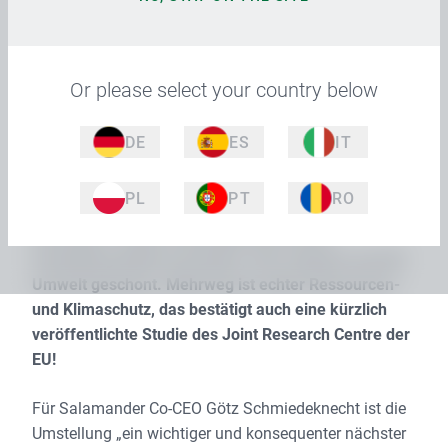
Türkheim, Juni 2024: Im Rahmen seiner
Nachhaltigkeitsstrategie stellt das Türkheimer
Familienunternehmen Salamander das
Verpackungsmaterial für die Anlieferung von
Or please select your country below
Dichtungsgranulat von Einweg-Papp-Kartonagen auf
robuste Boxen aus recyceltem Kunststoff um. Das
DE
ES
IT
Verpackungsunternehmen Orbis Europe liefert die
Boxen. Sie sind langfristig einsetzbar, so dass sich
PL
PT
RO
die Investition im 6-stelligen Bereich mittelfristig
amortisiert. Schon kurzfristig wird mit der
Umstellung Abfall vermieden, CO2 reduziert und die
Umwelt geschont. Mehrweg ist echter Ressourcen-
und Klimaschutz, das bestätigt auch eine kürzlich
veröffentlichte Studie des Joint Research Centre der
EU!
Für Salamander Co-CEO Götz Schmiedeknecht ist die
Umstellung „ein wichtiger und konsequenter nächster