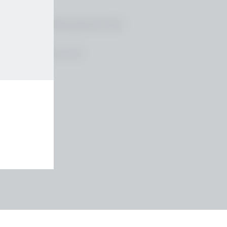
amander ein reddot gewinner 2022
Red Dot GmbH & Co. KG