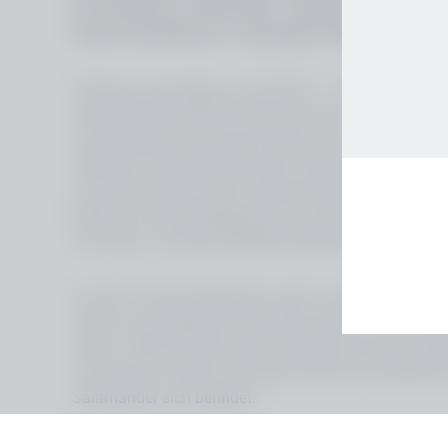
die Vorteile der Salamander-Fensterprofile mit ökol
Galaveranstaltung am vergangenen Montag nahm Sa
Türkheim/Unterallgäu, 22.06.2022. – Das nachhaltige
Design-Elemente Red Dot Winner 2022. Für Salamande
rund 20.000 Einreichungen jährlich ist der Red Dot A
offiziellen Preisverleihung nahm Salamander Group Mar
mir eine Freude und Ehre, stellvertretend für Salam
Red Dot ist eine Bestätigung für unsere Arbeit und An
Innovation und Nachhaltigkeit begeistern zu können.“
Co-CEO Till Schmiedeknecht sieht in der renommierte
Arbeit und erfolgreiche Zusammenarbeit im Hause Sa
haben: „Renommierte Auszeichnungen stehen für W
Leistungen im Markt und setzen damit ein sichtbares
Salamander sich befindet.“