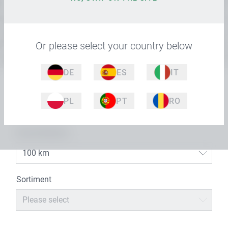
ZUSTIMMEN UND GOOGLE MAPS LADEN
Or please select your country below
DE
ES
IT
ZIP CODE
PL
PT
RO
Circumference
100 km
Sortiment
Please select